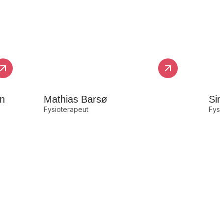
en
Mathias Barsø
Si
Fysioterapeut
Fys