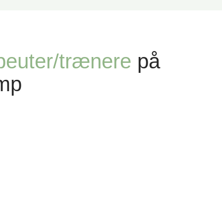
peuter/trænere
på
mp