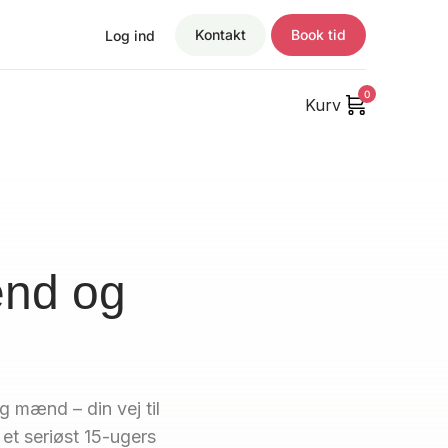
Kontakt
Book tid
Log ind
0
Kurv
nd og
mænd – din vej til
 et seriøst 15-ugers