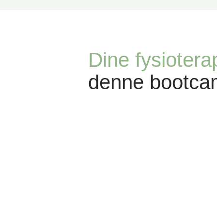
Dine fysiotera
denne bootca