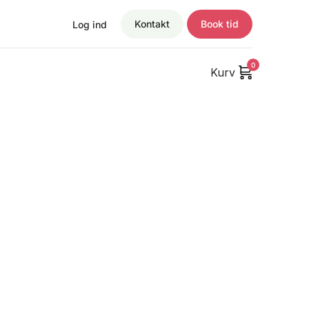
Kontakt
Book tid
Log ind
0
Kurv