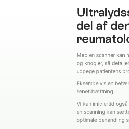
Ultralyds
del af de
reumatolo
Med en scanner kan ma
og knogler, så detal
udpege patientens pr
Eksempelvis en betænde
senetilhæftning.
Vi kan imidlertid ogs
en scanning kan sætte
optimale behandling s