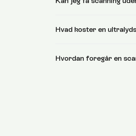
Kan jeg få scanning ude
Hvad koster en ultralyd
Hvordan foregår en sca