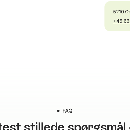
5210 O
+45 66
FAQ
test stillede spørgsmål