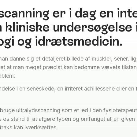
scanning er i dag en in
n kliniske undersøgelse
gi og idrætsmedicin.
n danne sig et detaljeret billede af muskler, sener, l
jeret at man meget præcist kan bedømme vævets tilst
oblem.
lse i en seneskede, en irriteret achillessene eller en 
å bruge ultralydsscanning som et led i den fysioterapeu
 os stand til at afgøre typen og omfanget af en given
traks kan iværksættes.