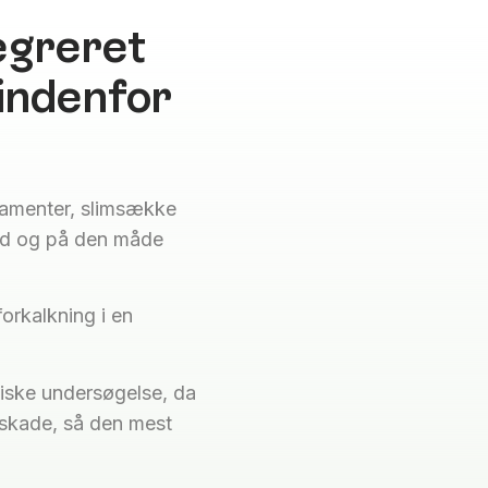
tegreret
 indenfor
igamenter, slimsække
and og på den måde
forkalkning i en
tiske undersøgelse, da
 skade, så den mest