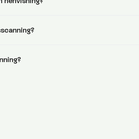
n henvisning?
sscanning?
nning?