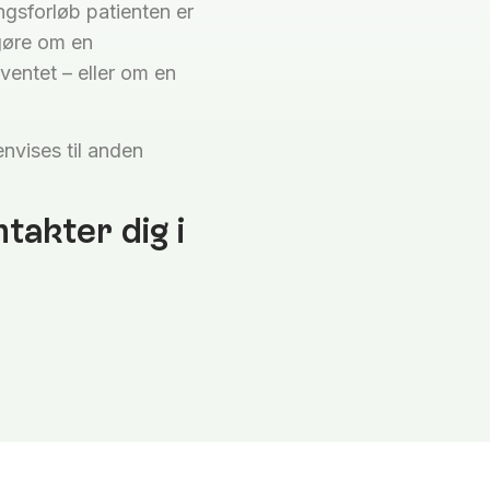
ngsforløb patienten er
gøre om en
entet – eller om en
nvises til anden
takter dig i