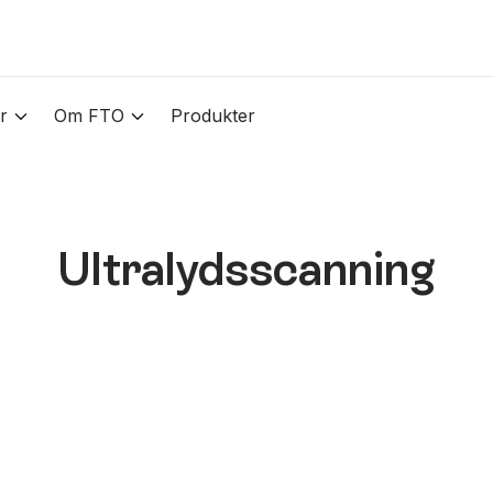
r
Om FTO
Produkter
Ultralydsscanning