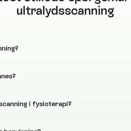
ultralydsscanning
nning?
nnes?
scanning i fysioterapi?