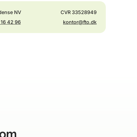
dense NV
CVR 33528949
 16 42 96
kontor@fto.dk
 om