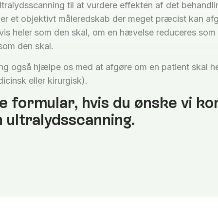
tralydsscanning til at vurdere effekten af det behandli
er et objektivt måleredskab der meget præcist kan af
s heler som den skal, om en hævelse reduceres som v
som den skal.
ng også hjælpe os med at afgøre om en patient skal he
cinsk eller kirurgisk).
 formular, hvis du ønske vi kon
n ultralydsscanning.