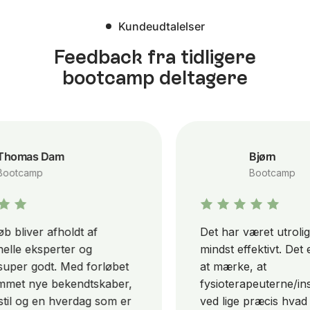
Kundeudtalelser
Feedback fra tidligere
bootcamp deltagere
homas Dam
Bjørn
otcamp
Bootcamp
 bliver afholdt af
Det har været utroligt g
lle eksperter og
mindst effektivt. Det 
per godt. Med forløbet
at mærke, at
met nye bekendtskaber,
fysioterapeuterne/inst
til og en hverdag som er
ved lige præcis hvad de