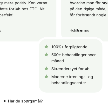
t mere positiv. Kan varmt
hvordan man får styr
tte forløb hos FTO. Alt
på den rigtige måde, o
rfekt!
får forbrændt nogle ka
Holdtræning
100% uforpligtende
500+ behandlinger hver
måned
Skræddersyet forløb
Moderne trænings- og
behandlingscenter
Har du spørgsmål?