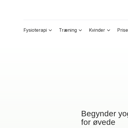
Fysioterapi
Træning
Kvinder
Prise
Begynder yog
for øvede