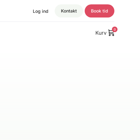
Kontakt
Book tid
Log ind
0
Kurv