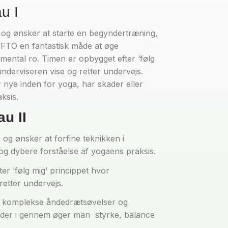
u I
a og ønsker at starte en begyndertræning,
 FTO en fantastisk måde at øge
og mental ro. Timen er opbygget efter ‘følg
underviseren vise og retter undervejs.
r nye inden for yoga, har skader eller
ksis.
u II
a og ønsker at forfine teknikken i
 og dybere forståelse af yogaens praksis.
er ‘følg mig’ princippet hvor
retter undervejs.
e komplekse åndedrætsøvelser og
, der i gennem øger man
styrke, balance