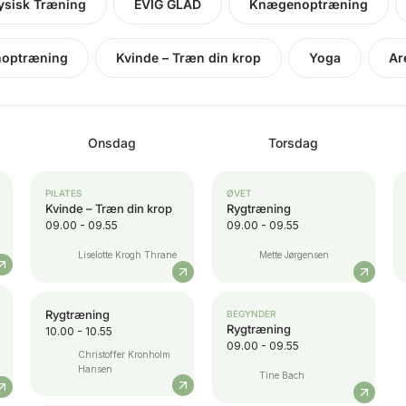
ysisk Træning
EVIG GLAD
Knægenoptræning
optræning
Kvinde – Træn din krop
Yoga
Ar
Onsdag
Torsdag
PILATES
ØVET
Kvinde – Træn din krop
Rygtræning
09.00 - 09.55
09.00 - 09.55
Liselotte Krogh Thrane
Mette Jørgensen
Rygtræning
BEGYNDER
Rygtræning
10.00 - 10.55
09.00 - 09.55
Christoffer Kronholm
Hansen
Tine Bach