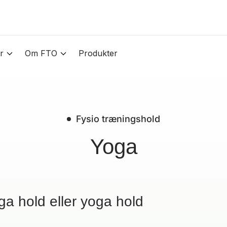
r
Om FTO
Produkter
Fysio træningshold
Yoga
a hold eller yoga hold