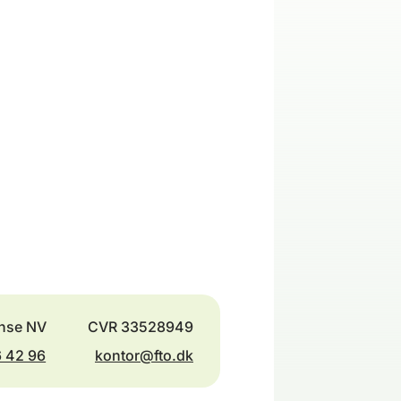
nse NV
CVR 33528949
6 42 96
kontor@fto.dk