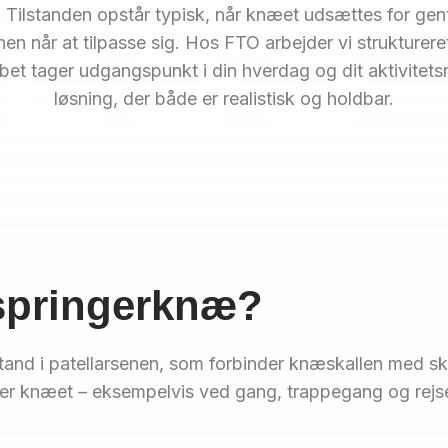
 Tilstanden opstår typisk, når knæet udsættes for gen
nen når at tilpasse sig. Hos FTO arbejder vi strukture
bet tager udgangspunkt i din hverdag og dit aktivitetsn
løsning, der både er realistisk og holdbar.
springerknæ?
stand i patellarsenen, som forbinder knæskallen med s
ker knæet – eksempelvis ved gang, trappegang og rejs