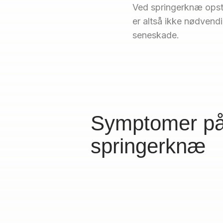
Ved springerknæ opstå
er altså ikke nødvend
seneskade.
Symptomer p
springerknæ