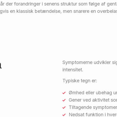
r der forandringer i senens struktur som følge af gen
igvis en klassisk betændelse, men snarere en overbelas
å
Symptomerne udvikler sig 
intensitet.
Typiske tegn er:
Ømhed eller ubehag u
Gener ved aktivitet so
Tiltagende symptomer
Nedsat funktion i hve