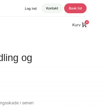
Kontakt
Book tid
Log ind
0
Kurv
ling og
ingsskade i senen