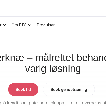
r
Om FTO
Produkter
erknæ – målrettet behand
varig løsning
Book tid
Book genoptræning
så kendt som patellar tendinopati – er en overbelastn