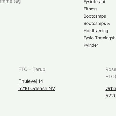
samme tag
Fysioterapi
Fitness
Bootcamps
Bootcamps &
Holdtræning
Fysio Træningsh
Kvinder
FTO – Tarup
Rose
FTO
Thulevej 14
5210 Odense NV
Ørbæ
522