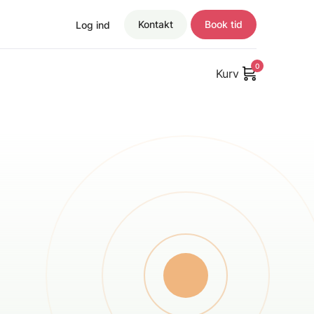
Kontakt
Book tid
Log ind
0
Kurv