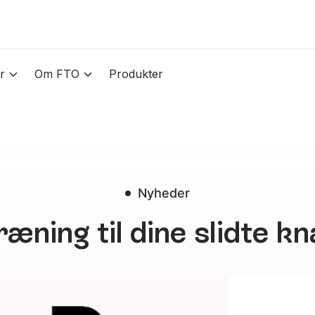
r
Om FTO
Produkter
Nyheder
ræning til dine slidte k