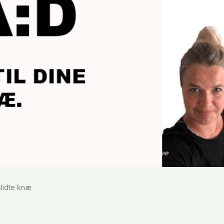
slidte knæ