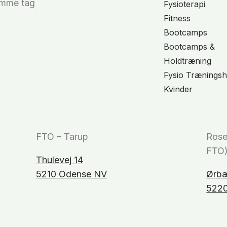
amme tag
Fysioterapi
Fitness
Bootcamps
Bootcamps &
Holdtræning
Fysio Træningsh
Kvinder
FTO – Tarup
Rose
FTO
Thulevej 14
5210 Odense NV
Ørbæ
522