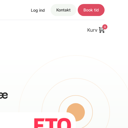
Kontakt
Book tid
Log ind
0
Kurv
næ