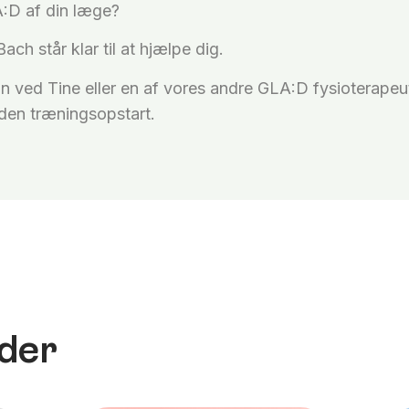
A:D af din læge?
ach står klar til at hjælpe dig.
n ved Tine eller en af vores andre GLA:D fysioterape
nden træningsopstart.
der