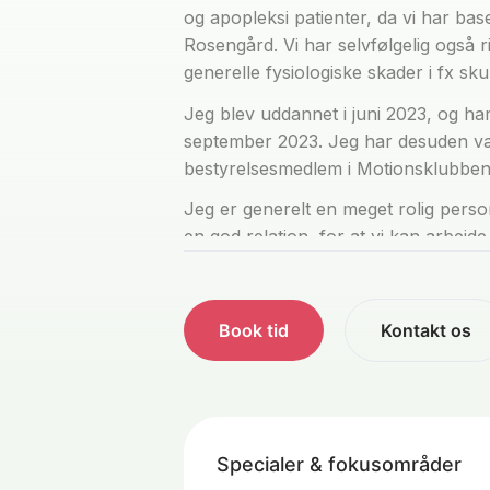
og apopleksi patienter, da vi har ba
Rosengård. Vi har selvfølgelig også 
generelle fysiologiske skader i fx sk
Jeg blev uddannet i juni 2023, og h
september 2023. Jeg har desuden væ
bestyrelsesmedlem i Motionsklubbe
Jeg er generelt en meget rolig perso
en god relation, for at vi kan arbejd
rigtig gerne have det hele menneske
selvfølgelig altid at tilpasse behandl
forventninger.
Book tid
Kontakt os
I min fritid bruger jeg meget tid på a
styrketræning og løb. Hvilket har giv
repetoire, så vi altid kan finde på e
måske lidt sjovere. Derudover er jeg a
Specialer & fokusområder
eller padel!