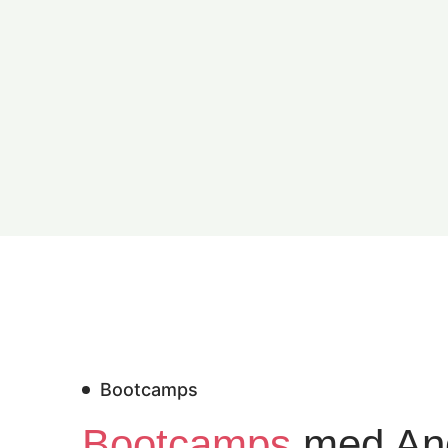
Bootcamps
Bootcamps
med An