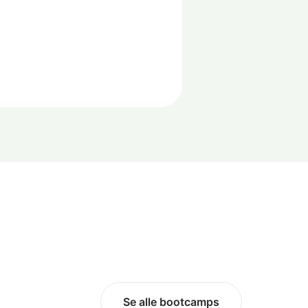
e er bedre end ingenting”
Se alle bootcamps