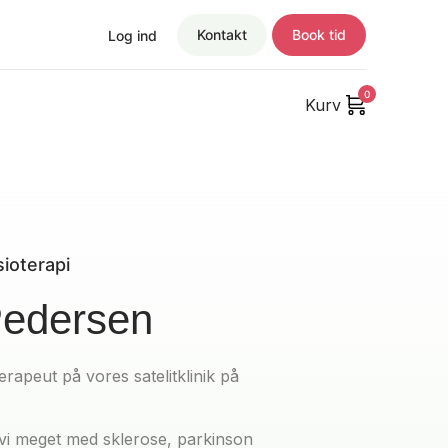
Kontakt
Book tid
Log ind
0
Kurv
ioterapi
Pedersen
erapeut på vores satelitklinik på
vi meget med sklerose, parkinson