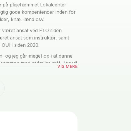
se på plejehjemmet Lokalcenter
rigtig gode kompentencer inden for
ulder, knæ, lænd osv.
ar været ansat ved FTO siden
ret ansat som instruktør, samt
n OUH siden 2020.
n, og jeg går meget op i at danne
e sammen mod et fælles mål. Jeg vil
VIS MERE
 med i behandlingen, og jeg prøver
ingen efter jeres ønsker og
t være aktiv – jeg er meget glad for
et mig et meget stort øvelses
n måde at gøre øvelserne bedre og
ltid klar på at spille badminton