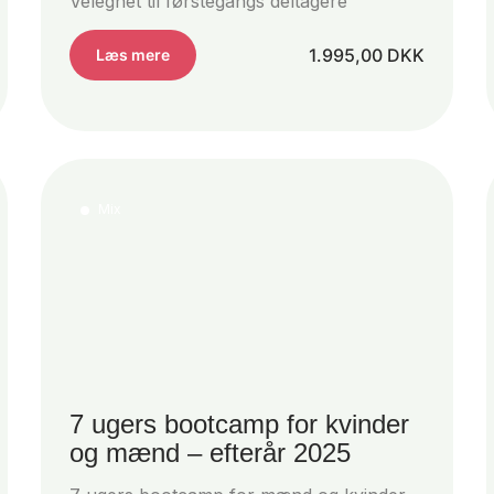
Velegnet til førstegangs deltagere
1.995,00
DKK
Læs mere
Mix
7 ugers bootcamp for kvinder
og mænd – efterår 2025