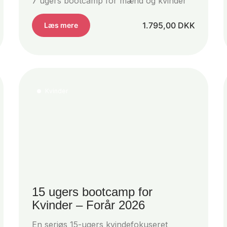
7 ugers bootcamp for mænd og kvinder
1.795,00
DKK
Læs mere
Kvinder
15 ugers bootcamp for
Kvinder – Forår 2026
En seriøs 15-ugers kvindefokuseret