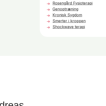
Rosengård Fysioterapi
Mest brugte sætning: “Lidt bevægels
Genoptræning
Kronisk Sygdom
Smerter i kroppen
Shockwave terapi
dreas