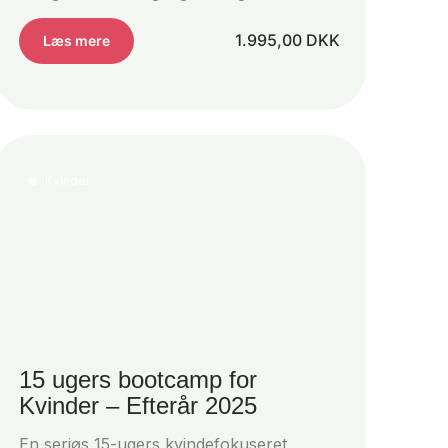
1.995,00
DKK
Læs mere
Kvinder
15 ugers bootcamp for
Kvinder – Efterår 2025
En seriøs 15-ugers kvindefokuseret